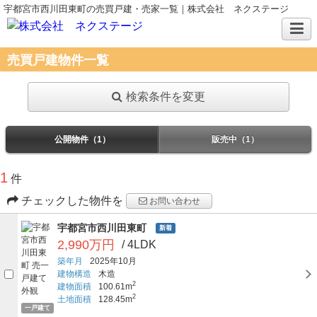
宇都宮市西川田東町の売買戸建・売家一覧｜株式会社 ネクステージ
売買戸建物件一覧
検索条件を変更
公開物件（1）
販売中（1）
1
件
チェックした物件を
お問い合わせ
宇都宮市西川田東町
新着
2,990万円
/ 4LDK
築年月
2025年10月
建物構造
木造
2
建物面積
100.61m
2
土地面積
128.45m
一戸建て