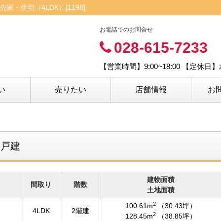
・住宅（4LDK）[1198]
お電話でのお問合せ
028-615-7233
【営業時間】9:00~18:00 【定休
い
売りたい
店舗情報
お
築戸建
建物面積
間取り
階数
土地面積
2
100.61m
（30.43坪）
4LDK
2階建
2
128.45m
（38.85坪）