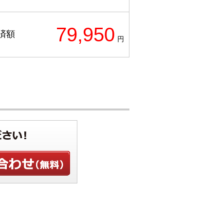
79,950
済額
円
せ