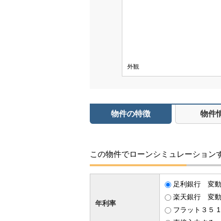
外観
物件の特徴
物件
この物件でローンシミュレーション
足利銀行 変動金
楽天銀行 変動金
年利率
フラット３５ 1