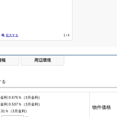
拡大する
1
/ 4
情報
周辺環境
する
利 0.675％（3月金利）
利 0.537％（3月金利）
物件価格
.31％（3月金利）