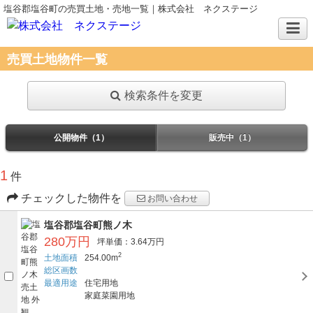
塩谷郡塩谷町の売買土地・売地一覧｜株式会社 ネクステージ
売買土地物件一覧
検索条件を変更
公開物件（1）
販売中（1）
1
件
チェックした物件を
お問い合わせ
塩谷郡塩谷町熊ノ木
280万円
坪単価：3.64万円
2
土地面積
254.00m
総区画数
最適用途
住宅用地
家庭菜園用地