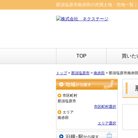
那須塩原市南赤田の売買土地・売地一覧｜
TOP
買いた
トップ
>
那須塩原市
>
南赤田
>
那須塩原市南赤
地域から探す
市区町村
那須塩原市
市区町村選択
エリア
南赤田
エリア選択