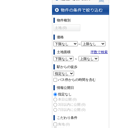
沿線・駅から探す
物件の条件で絞り込む
物件種別
土地 (0)
価格
～
土地面積
坪数で検索
～
駅からの徒歩
バス停からの時間を含む
情報公開日
指定なし
本日公開
(0)
3日以内に公開
(0)
7日以内に公開
(0)
こだわり条件
角地
(0)