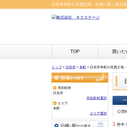
日光市本町の売買土地・売地一覧｜株式会
TOP
買いた
トップ
>
日光市
>
本町
>
日光市本町の売買土地
地域から探す
市区町村
日光市
市区町村選択
エリア
一覧で
本町
公開
エリア選択
1
件中 