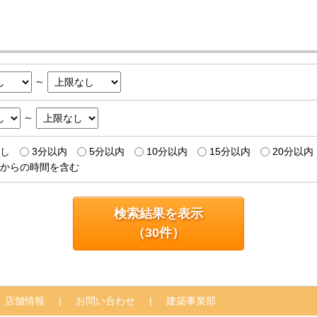
～
～
し
3分以内
5分以内
10分以内
15分以内
20分以内
からの時間を含む
検索結果を表示
（
30
件）
店舗情報
お問い合わせ
建築事業部